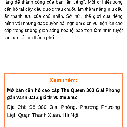
lặng để thành công của bạn lên tiếng”. Mỗi chi tiết trong
căn hộ tại đây đều được trau chuốt, âm thầm nâng niu dấu
ấn thành tựu của chủ nhân. Sở hữu thế giới của riêng
mình với những đặc quyền trải nghiệm dịch vụ, tiện ích cao
cấp trong không gian sống hoa lệ bao trọn tầm nhìn tuyệt
tác nơi trái tim thành phố.
Onlayn kazinolar son illərdə sürətlə populyarlaşaraq
Online casinolar, para kazanmanın popüler yollarından
insanlara əlavə gəlir əldə etmək imkanı verir. Ağıllı
biridir. Şansınızı deneyip kısa sürede gelir elde
strategiya və düzgün platforma seçimi ilə real qazanc
edebilirsiniz. Ayrıca, oyun stratejisi geliştirerek kazanma
mümkündür. Məsələn,
https://summerlied.org/association-
şansınızı artırabilirsiniz. Günümüzde kazanç fırsatlarını
summerlied.html
linkində təqdim olunan imkanlarla tanış
artırmak için farklı yöntemler var. Örneğin, güvenilir
Xem thêm:
olmaqla siz də oyun dünyasında uğur qazana bilərsiniz.
platformlar üzerinden bahis yapmak daha avantajlıdır.
Mở bán căn hộ cao cấp
The Queen
360 Giải Phóng
Vacib olan məsuliyyətli şəkildə oynamaqdır.
Detaylı bilgi ve fırsatlar için
Grandpashabet
adresini
gần vành đai 2 giá từ 90 triệu/m2
inceleyebilirsiniz. Başarı için dikkatli ve bilinçli olmak
Địa Chỉ: Số 360 Giải Phóng, Phường Phương
önemlidir.
Liệt, Quận Thanh Xuân, Hà Nội.
Online bahis ve casinolar, hızlı para kazanmak isteyenler