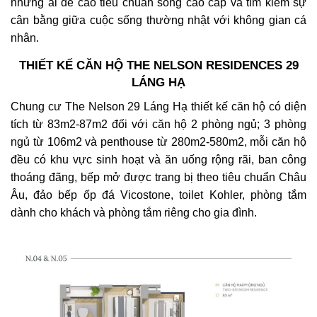
những ai đề cao tiêu chuẩn sống cao cấp và tìm kiếm sự
cân bằng giữa cuộc sống thường nhật với không gian cá
nhân.
THIẾT KẾ CĂN HỘ THE NELSON RESIDENCES 29
LÁNG HẠ
Chung cư The Nelson 29 Láng Hạ thiết kế căn hộ có diện
tích từ 83m2-87m2 đối với căn hộ 2 phòng ngủ; 3 phòng
ngủ từ 106m2 và penthouse từ 280m2-580m2, mỗi căn hộ
đều có khu vực sinh hoạt và ăn uống rộng rãi, ban công
thoáng đãng, bếp mở được trang bị theo tiêu chuẩn Châu
Âu, đảo bếp ốp đá Vicostone, toilet Kohler, phòng tắm
dành cho khách và phòng tắm riêng cho gia đình.